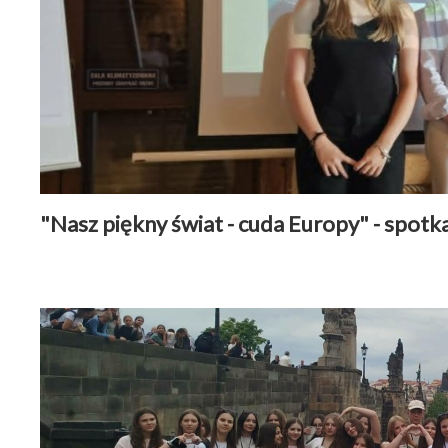
"Nasz piękny świat - cuda Europy" - spot
Wspólpraca międzynarodowa
|
22 czerwiec 2026
Czytaj więcej